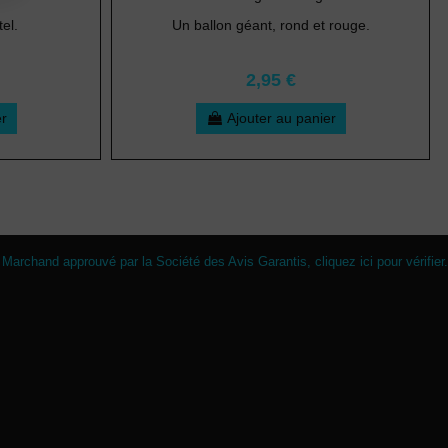
el.
Un ballon géant, rond et rouge.
2,95 €
er
Ajouter au panier
Marchand approuvé par la Société des Avis Garantis,
cliquez ici pour vérifier
.