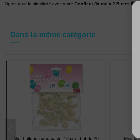
Optez pour la simplicité avec notre
Gonfleur Jaune à 2 Buses Élec
Dans la même catégorie
Mini-ballons jaune pastel 13 cm - Lot de 20
Mini-bal