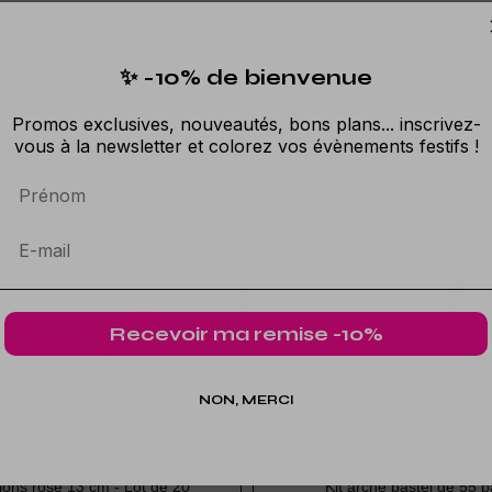
triques pour Ballons.
✨ -10% de bienvenue
Promos exclusives, nouveautés, bons plans... inscrivez-
vous à la newsletter et colorez vos évènements festifs !
Prénom
Recevoir ma remise -10%
NON, MERCI
lons rose 13 cm - Lot de 20
Kit arche pastel de 55 b