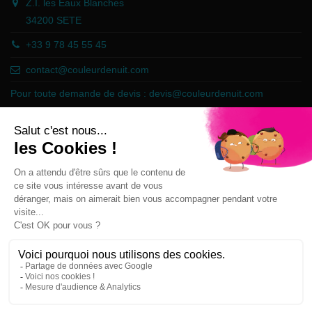
Z.I. les Eaux Blanches
34200 SETE
+33 9 78 45 55 45
contact@couleurdenuit.com
Pour toute demande de devis :
devis@couleurdenuit.com
Marchand approuvé par la Société des Avis Garantis,
cliquez ici pour
vérifier
.
Follow us
Newsletter