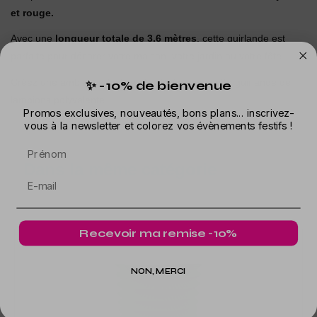
et rouge.
Avec une
longueur totale de 3,6 mètres
, cette guirlande est
parfaite pour décorer votre maison, votre jardin ou votre fête.
Créez une ambiance festive et colorée avec cette guirlande de
✨ -10% de bienvenue
lampions polyvalente.
Promos exclusives, nouveautés, bons plans... inscrivez-
vous à la newsletter et colorez vos évènements festifs !
Prénom
Dans la même catégorie
Recevoir ma remise -10%
NON, MERCI