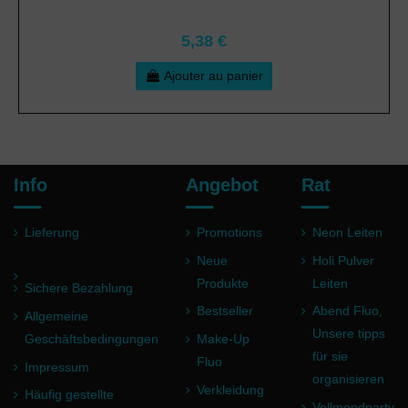
5,38 €
Ajouter au panier
Info
Angebot
Rat
Lieferung
Promotions
Neon Leiten
Neue
Holi Pulver
Produkte
Leiten
Sichere Bezahlung
Bestseller
Abend Fluo,
Allgemeine
Unsere tipps
Geschäftsbedingungen
Make-Up
für sie
Fluo
Impressum
organisieren
Verkleidung
Häufig gestellte
Vollmondparty