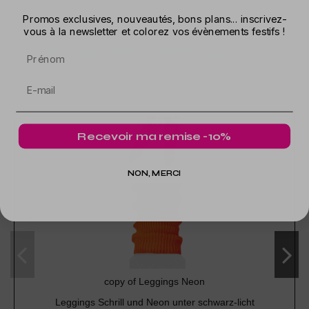
Promos exclusives, nouveautés, bons plans... inscrivez-
vous à la newsletter et colorez vos évènements festifs !
In der gleichen Kategorie
Prénom
Recevoir ma remise -10%
NON, MERCI
copy of Leggings Neon
Leggings Schrill und Neon unter schwarz-licht