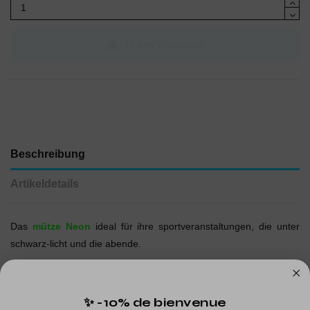
In den Warenkorb
Beschreibung
Artikeldetails
Das
mütze Neon
ideal für ihre sportveranstaltungen, die unter
schwarz-licht und die abende.
Erhältlich in drei farben: gelb, grün und pink und in der Größe
einzigartig.
✨ -10% de bienvenue