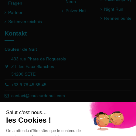
Neon
Fragen
Night Run
Pulver Holi
Partner
Rennen bunte
Seitenverzeichnis
Kontakt
Couleur de Nuit
433 rue Phare de Roquerols
Z.I. les Eaux Blanches
34200 SETE
+33 9 78 45 55 45
contact@couleurdenuit.com
Händler zugelassen von Gesellschaft für Garantierte Bewertungen,
Klicken Sie hier
.
Follow us