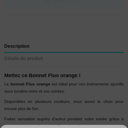
Ajouter au panier
Description
Détails du produit
Mettez ce Bonnet Fluo orange !
Le
bonnet Fluo orange
est idéal pour vos événements sportifs
sous lumière noire et vos soirées.
Disponibles en plusieurs couleurs, vous aurez le choix pour
encore plus de fun.
Faites sensation auprès d'autrui pendant votre soirée grâce à
votre look avec ce
bonnet taille unique !