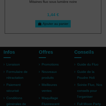
Mitaines fluo sous lumière noire
1,44 €
Ajouter au panier
Infos
Offres
Conseils
Livraison
Promotions
Guide du Fluo
Formulaire de
Nouveaux
Guide de la
rétractation
produits
Poudre Holi
Paiement
Meilleures
Soirée Fluo, Nos
sécurisé
ventes
conseils pour
l'organiser
Conditions
Maquillage
générales de
Fluorescent
Full Moon Party