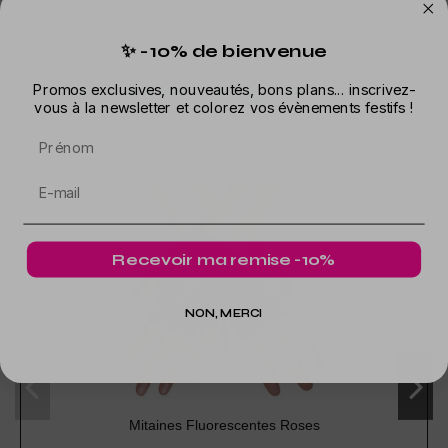
✨ -10% de bienvenue
Dans la même catégorie
Promos exclusives, nouveautés, bons plans... inscrivez-
vous à la newsletter et colorez vos évènements festifs !
Prénom
Recevoir ma remise -10%
NON, MERCI
Mitaines Fluorescentes Roses