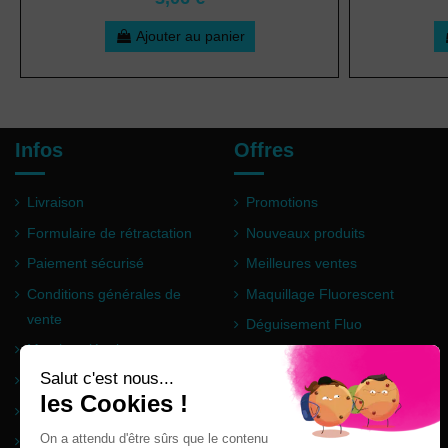
Ajouter au panier
Infos
Offres
Livraison
Promotions
Formulaire de rétractation
Nouveaux produits
Paiement sécurisé
Meilleures ventes
Conditions générales de
Maquillage Fluorescent
vente
Déguisement Fluo
Mentions légales
Poudre Holi
Questions fréquentes
Partenaires
Plan du site