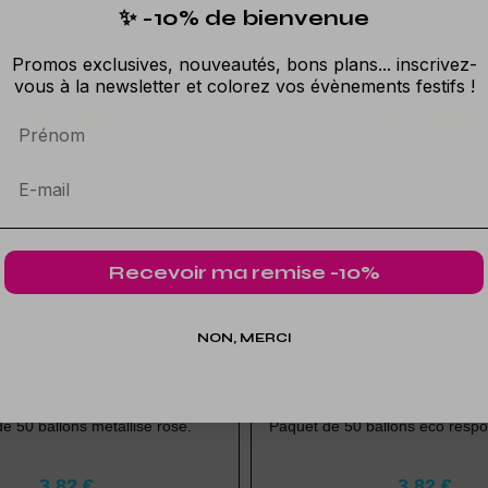
✨ -10% de bienvenue
Promos exclusives, nouveautés, bons plans... inscrivez-
vous à la newsletter et colorez vos évènements festifs !
Prénom
Recevoir ma remise -10%
NON, MERCI
baudruche Rose Métallisé, 23 cm -
50 ballons de baudruche Jaune Mé
00% éco responsable
100% éco responsab
e 50 ballons métallisé rose.
Paquet de 50 ballons éco respo
3,82 €
3,82 €