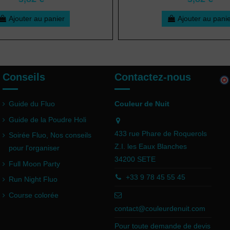
Ajouter au panier
Ajouter au pani
Conseils
Contactez-nous
Guide du Fluo
Couleur de Nuit
Guide de la Poudre Holi
433 rue Phare de Roquerols
Soirée Fluo, Nos conseils
Z.I. les Eaux Blanches
pour l'organiser
34200 SETE
Full Moon Party
+33 9 78 45 55 45
Run Night Fluo
Course colorée
contact@couleurdenuit.com
Pour toute demande de devis