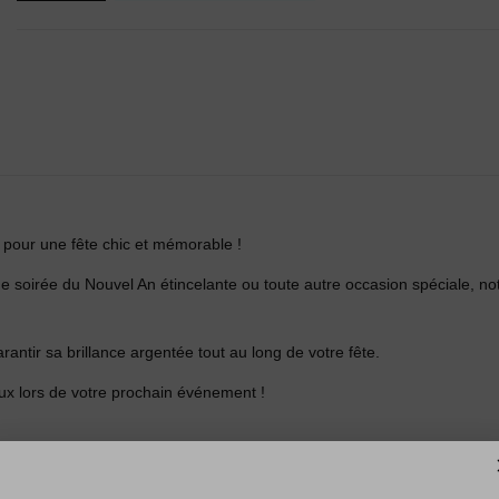
it pour une fête chic et mémorable !
e soirée du Nouvel An étincelante ou toute autre occasion spéciale, no
rantir sa brillance argentée tout au long de votre fête.
ux lors de votre prochain événement !