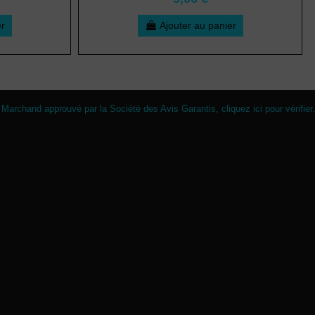
er
Ajouter au panier
Marchand approuvé par la Société des Avis Garantis,
cliquez ici pour vérifier
.