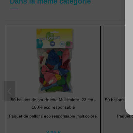
Dans la même catégorie
50 ballons de baudruche Multicolore, 23 cm -
50 ballons de 
100% éco responsable
1
Paquet de ballons éco responsable multicolore.
Paquet d
3,06 €