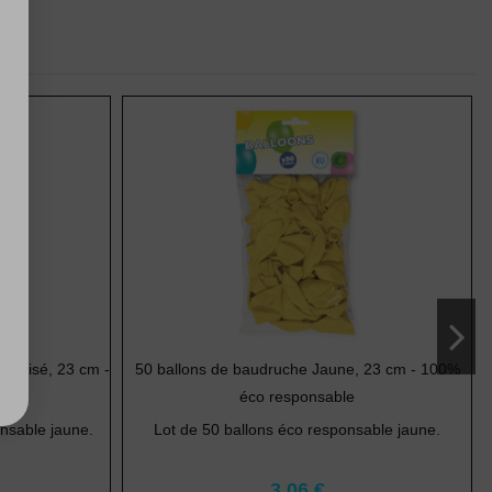
tallisé, 23 cm -
50 ballons de baudruche Jaune, 23 cm - 100%
le
éco responsable
nsable jaune.
Lot de 50 ballons éco responsable jaune.
3,06 €