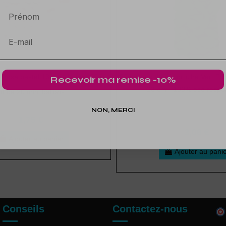
Prénom
s rose pastel 13 cm - Lot de 20
50 ballons de baudruche Vert Fo
Recevoir ma remise -10%
23 cm - 100% éco respo
ot de 20 mini ballons.
NON, MERCI
1,75 €
3,06 €
Ajouter au panier
Ajouter au pani
Conseils
Contactez-nous