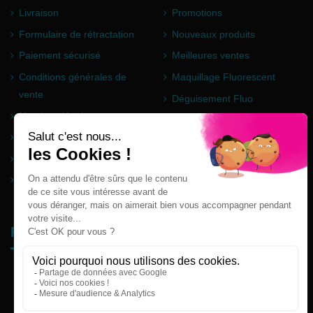
Livraison
Promotions
Formulaire de rétractation
Nouveaux produits
Paiement sécurisé
Meilleures ventes
Conditions générales de
Maquillage Fluorescent
vente
Déguisement Fluo
Mentions légales
Poudre Holi
Questions fréquentes
Partenaires
Plan du site
Follow us