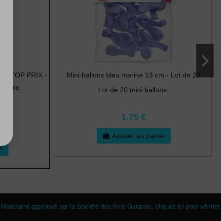
rêt, TOP PRIX -
Mini-ballons bleu marine 13 cm - Lot de 20
nsable
Lot de 20 mini ballons.
1,75 €
Ajouter au panier
er
Marchand approuvé par la Société des Avis Garantis,
cliquez ici pour vérifier
.