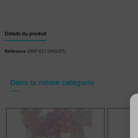
Détails du produit
Référence
200P-017 (VIOLET)
Dans la même catégorie