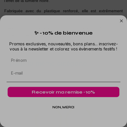
l'effet de la lumière noire.
Fabriquée avec du plastique renforcé, elle est extrêmement
robuste et utilisable de très nombreuses fois.
Lavable et réglable, elle mesure 1,2 mètre et est disponible en
✨ -10% de bienvenue
jaune, orange et rose.
Promos exclusives, nouveautés, bons plans... inscrivez-
vous à la newsletter et colorez vos évènements festifs !
Prénom
Dans la même catégorie
Recevoir ma remise -10%
NON, MERCI