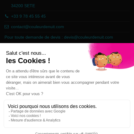
34200 SETE
+33 9 78 45 55 45
contact@couleurdenuit.com
Pour toute demande de devis :
devis@couleurdenuit.com
Marchand approuvé par la Société des Avis Garantis,
cliquez ici pour
vérifier
.
Follow us
Newsletter