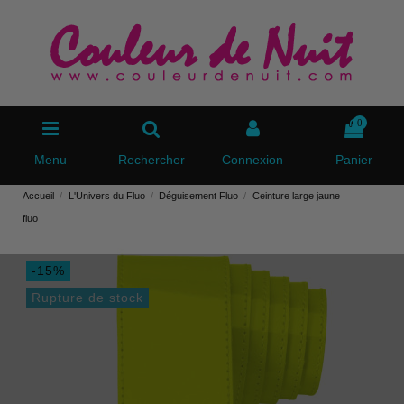
0
Menu
Rechercher
Connexion
Panier
Accueil
L'Univers du Fluo
Déguisement Fluo
Ceinture large jaune
fluo
-15%
Rupture de stock