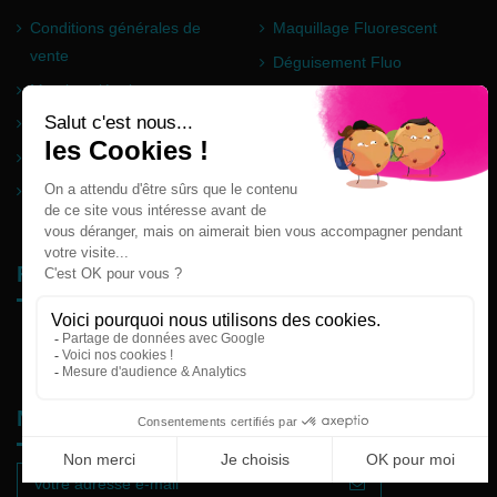
Conditions générales de
Maquillage Fluorescent
vente
Déguisement Fluo
Mentions légales
Poudre Holi
Questions fréquentes
Partenaires
Plan du site
Follow us
Newsletter