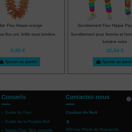
lier Fluo Hawai orange
Survêtement Fluo Hippie Psy
ai fluo uni, brille sous lumière.
Survêtement pour femme et hom
lumière noire
0,95 €
32,54 €
Ajouter au panier
Ajouter au pani
Conseils
Contactez-nous
Guide du Fluo
Couleur de Nuit
Guide de la Poudre Holi
433 rue Phare de Roquerols
Soirée Fluo, Nos conseils