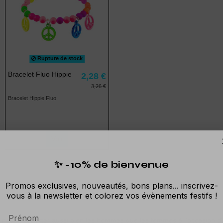
Rupture de stock
Bracelet Fluo Hippie
2,28 €
3,26 €
Bracelet Hippie Fluo
Voir
✨ -10% de bienvenue
Promos exclusives, nouveautés, bons plans... inscrivez-
vous à la newsletter et colorez vos évènements festifs !
Prénom
pourront porter aussi bien les hommes que les femmes à l'occasion d'u