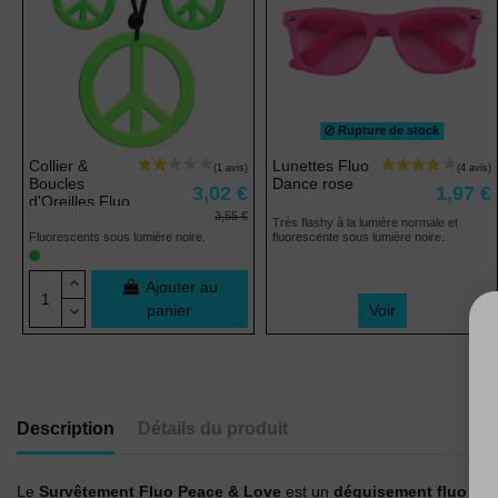
Rupture de stock
Collier &
Lunettes Fluo
Boucles
Dance rose
3,02 €
1,97 €
d'Oreilles Fluo
3,55 €
Hippie vert
Très flashy à la lumière normale et
Fluorescents sous lumière noire.
fluorescente sous lumière noire.
Ajouter au
panier
Voir
Description
Détails du produit
Le
Survêtement Fluo Peace & Love
est un
déguisement fluo
que 