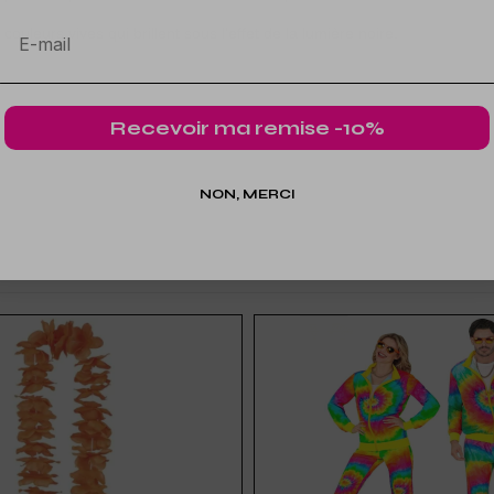
uleurs vives qui brillent sous l'effet de la lumière noire.
Recevoir ma remise -10%
NON, MERCI
(4 avis)