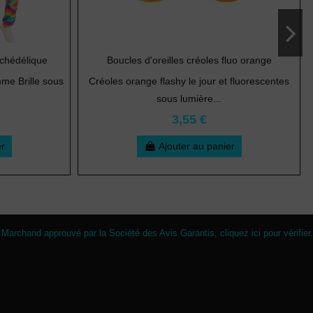
chédélique
Boucles d'oreilles créoles fluo orange
me Brille sous
Créoles orange flashy le jour et fluorescentes
sous lumière...
3,55 €
er
Ajouter au panier
Marchand approuvé par la Société des Avis Garantis,
cliquez ici pour vérifier
.