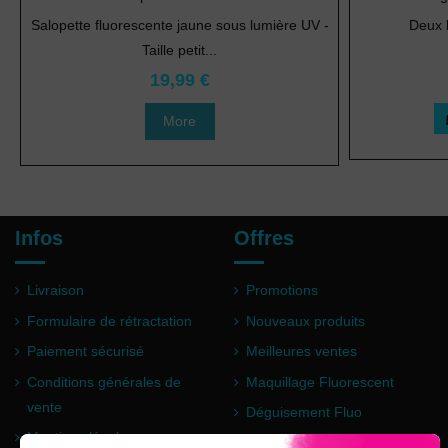
Salopette fluorescente jaune sous lumière UV -
Deux l
Taille petit...
19,99 €
More
Infos
Offres
Livraison
Promotions
Formulaire de rétractation
Nouveaux produits
Paiement sécurisé
Meilleures ventes
Conditions générales de
Maquillage Fluorescent
vente
Déguisement Fluo
Mentions légales
Poudre Holi