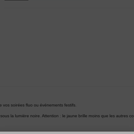
de vos soirées fluo ou événements festifs.
sous la lumière noire. Attention : le jaune brille moins que les autres co