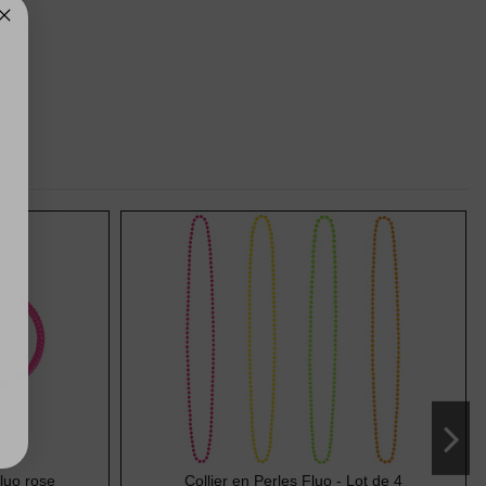
fluo rose
Collier en Perles Fluo - Lot de 4