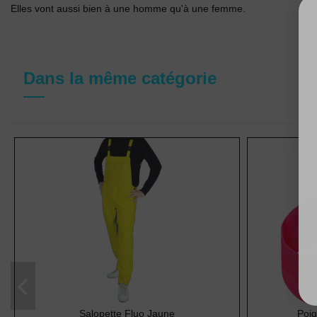
Elles vont aussi bien à une homme qu'à une femme.
Dans la même catégorie
Salopette Fluo Jaune
Poig