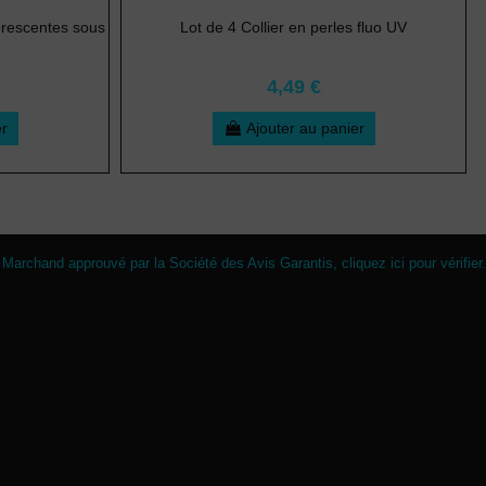
uorescentes sous
Lot de 4 Collier en perles fluo UV
4,49 €
er
Ajouter au panier
Marchand approuvé par la Société des Avis Garantis,
cliquez ici pour vérifier
.