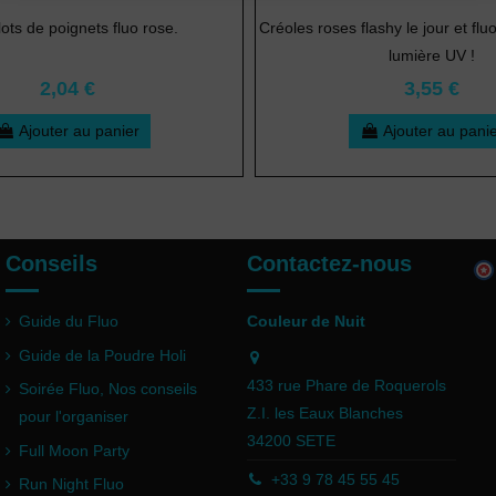
ots de poignets fluo rose.
Créoles roses flashy le jour et fl
lumière UV !
2,04 €
3,55 €
Ajouter au panier
Ajouter au pani
Conseils
Contactez-nous
Guide du Fluo
Couleur de Nuit
Guide de la Poudre Holi
433 rue Phare de Roquerols
Soirée Fluo, Nos conseils
Z.I. les Eaux Blanches
pour l'organiser
34200 SETE
Full Moon Party
+33 9 78 45 55 45
Run Night Fluo