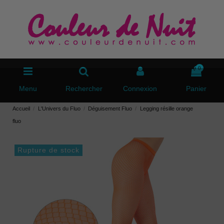
0
Menu
Rechercher
Connexion
Panier
Accueil
L'Univers du Fluo
Déguisement Fluo
Legging résille orange
fluo
Rupture de stock