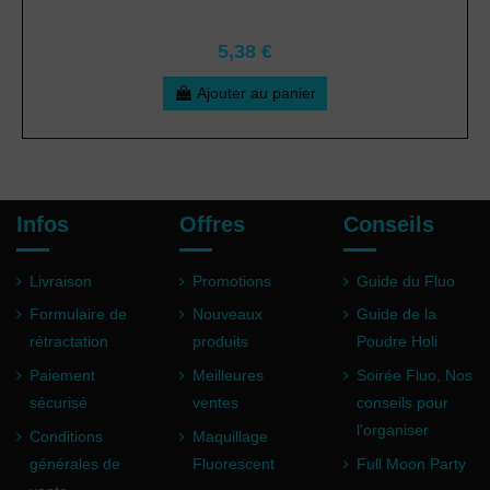
5,38 €
Ajouter au panier
Infos
Offres
Conseils
Livraison
Promotions
Guide du Fluo
Formulaire de
Nouveaux
Guide de la
rétractation
produits
Poudre Holi
Paiement
Meilleures
Soirée Fluo, Nos
sécurisé
ventes
conseils pour
l'organiser
Conditions
Maquillage
générales de
Fluorescent
Full Moon Party