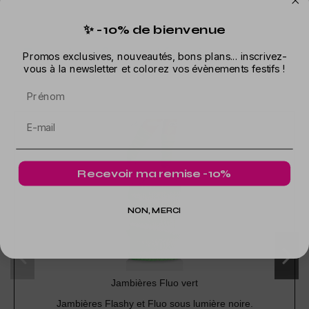
✨ -10% de bienvenue
Dans la même catégorie
Promos exclusives, nouveautés, bons plans... inscrivez-
vous à la newsletter et colorez vos évènements festifs !
Prénom
Recevoir ma remise -10%
NON, MERCI
Jambières Fluo vert
Jambières Flashy et Fluo sous lumière noire.