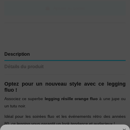
Ajouter au panier
Description
Détails du produit
Optez pour un nouveau style avec ce legging
fluo !
Associez ce superbe
legging résille orange fluo
à une jupe ou
un tutu noir.
Idéal pour les soirées fluo et les événements rétro des années
80, ce legging vous garantit un look tendance et audacieux !